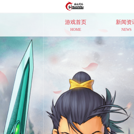
游戏首页
新闻资
HOME
NEWS